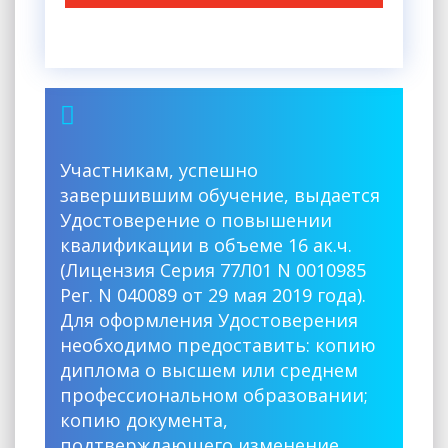
Участникам, успешно
завершившим обучение, выдается
Удостоверение о повышении
квалификации в объеме 16 ак.ч.
(Лицензия Серия 77Л01 N 0010985
Рег. N 040089 от 29 мая 2019 года).
Для оформления Удостоверения
необходимо предоставить: копию
диплома о высшем или среднем
профессиональном образовании;
копию документа,
подтверждающего изменение