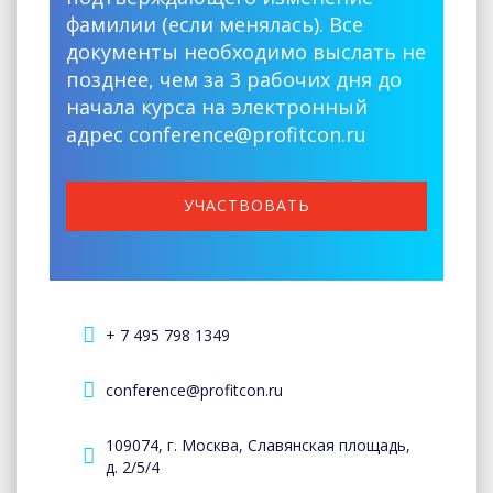
фамилии (если менялась). Все
документы необходимо выслать не
позднее, чем за 3 рабочих дня до
начала курса на электронный
адрес conference@profitcon.ru
УЧАСТВОВАТЬ
+ 7 495 798 1349
conference@profitcon.ru
109074, г. Москва, Славянская площадь,
д. 2/5/4