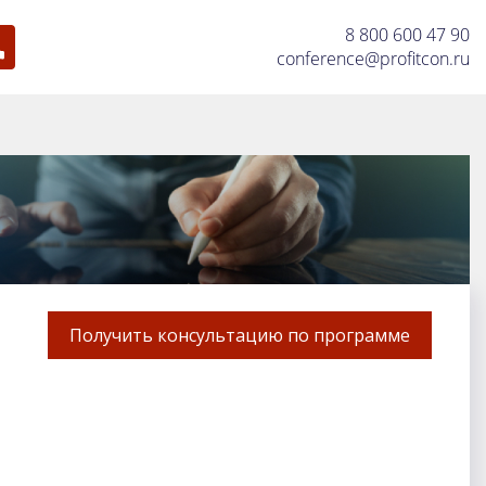
с
8 800 600 47 90
ПРОФЕССИОНАЛЬНАЯ
conference@profitcon.ru
яльность
ПЕРЕПОДГОТОВКА
м сервисом
85 62 31
—
Напишите нам E-mail:
conference@profitcon.ru
Получить консультацию по программе