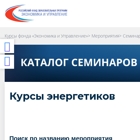
(цехом)
Курсы 
Курсы СМК (система менеджмента
качества)
Курсы 
безопа
Курсы по строительству
Курсы фонда «Экономика и Управление»
>
Мероприятия
>
Семинар
Телефоны:
8 800 600 47 90
|
+7 495
Мобильны
798 09 54
Курсы энергетиков
поиск по названию мероприятия