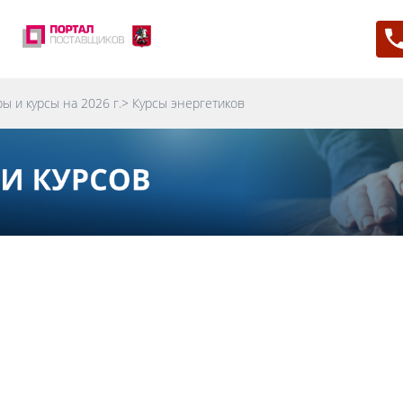
по внутренней безопасности
B2B-клиентский серви
по информационной
Качество сервиса и ло
сности
Управление клиентски
ы и курсы на 2026 г.
>
Курсы энергетиков
е телефоны:
+7 495 960 47 73
— Бадулина Инна |
+7 967 2
Ячменев Сергей