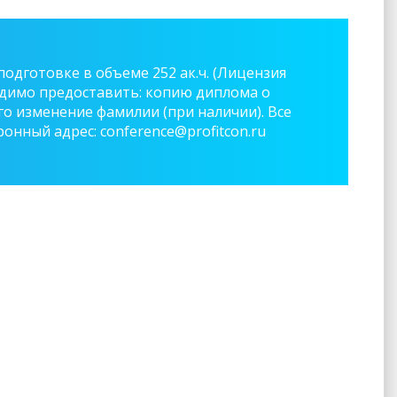
дготовке в объеме 252 ак.ч. (Лицензия
ходимо предоставить: копию диплома о
 изменение фамилии (при наличии). Все
онный адрес: conference@profitcon.ru