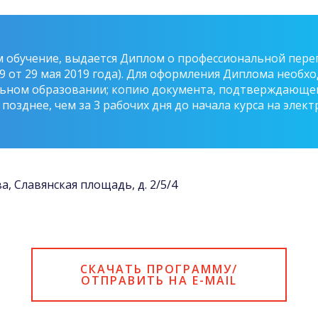
обучение, выдается Диплом о профессиональной перепо
89 от 29 мая 2019 года). Для оформления Диплома необ
ьном образовании; копию документа, подтверждающего
озднее, чем за 3 рабочих дня до начала курса на электр
ва, Славянская площадь, д. 2/5/4
СКАЧАТЬ ПРОГРАММУ/
ОТПРАВИТЬ НА E-MAIL