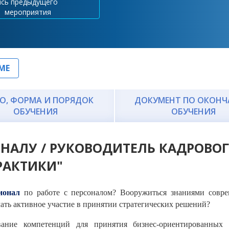
ись предыдущего
мероприятия
МЕ
О, ФОРМА И ПОРЯДОК
ДОКУМЕНТ ПО ОКОН
ОБУЧЕНИЯ
ОБУЧЕНИЯ
ОНАЛУ / РУКОВОДИТЕЛЬ КАДРОВО
РАКТИКИ"
ионал
по работе с персоналом? Вооружиться знаниями совр
ть активное участие в принятии стратегических решений?
вание компетенций для принятия бизнес-ориентированны