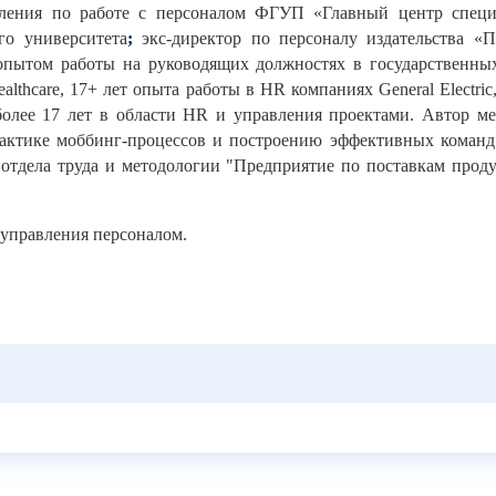
вления по работе с персоналом ФГУП «Главный центр спец
го университета
;
экс-директор по персоналу издательства «П
 опытом работы на руководящих должностях в государственны
thcare, 17+ лет опыта работы в HR компаниях General Electric,
лее 17 лет в области HR и управления проектами. Автор мет
актике моббинг-процессов и построению эффективных команд.
отдела труда и методологии "Предприятие по поставкам прод
 управления персоналом.