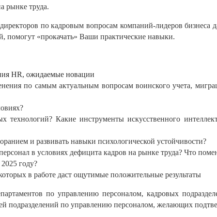
а рынке труда.
 директоров по кадровым вопросам компаний-лидеров бизнеса 
й, помогут «прокачать» Ваши практические навыки.
ния
HR
, ожидаемые новации
енения по самым актуальным вопросам воинского учета, мигра
ловиях?
х технологий? Какие инструменты искусственного интеллект
оранием и развивать навыки психологической устойчивости?
 персонал в условиях дефицита кадров на рынке труда? Что поме
 2025 году?
которых в работе даст ощутимые положительные результаты
епартаментов по управлению персоналом, кадровых подразде
елей подразделений по управлению персоналом, желающих подтв