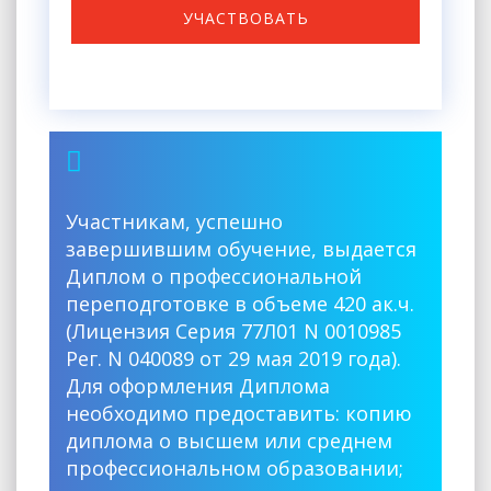
УЧАСТВОВАТЬ
Участникам, успешно
завершившим обучение, выдается
Диплом о профессиональной
переподготовке в объеме 420 ак.ч.
(Лицензия Серия 77Л01 N 0010985
Рег. N 040089 от 29 мая 2019 года).
Для оформления Диплома
необходимо предоставить: копию
диплома о высшем или среднем
профессиональном образовании;