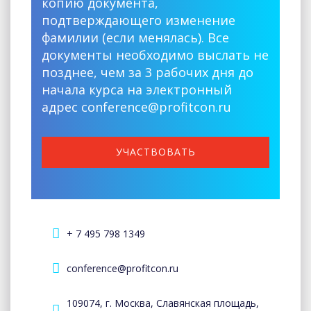
копию документа,
подтверждающего изменение
фамилии (если менялась). Все
документы необходимо выслать не
позднее, чем за 3 рабочих дня до
начала курса на электронный
адрес conference@profitcon.ru
УЧАСТВОВАТЬ
+ 7 495 798 1349
conference@profitcon.ru
109074, г. Москва, Славянская площадь,