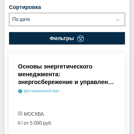
сортировка
По дате
фильтры
Основы энергетического
менеджмента:
энергосбережение и управление
энергоэффективностью
Дистанционный курс
предприятий, зданий,
сооружений
МОСКВА
от
5 000
руб.