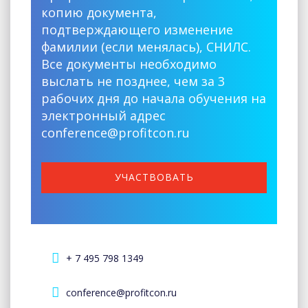
копию документа,
подтверждающего изменение
фамилии (если менялась), СНИЛС.
Все документы необходимо
выслать не позднее, чем за 3
рабочих дня до начала обучения на
электронный адрес
conference@profitcon.ru
УЧАСТВОВАТЬ
+ 7 495 798 1349
conference@profitcon.ru