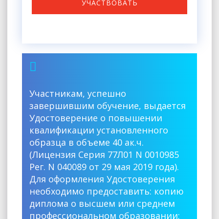
УЧАСТВОВАТЬ
Участникам, успешно
завершившим обучение, выдается
Удостоверение о повышении
квалификации установленного
образца в объеме 40 ак.ч.
(Лицензия Серия 77Л01 N 0010985
Рег. N 040089 от 29 мая 2019 года).
Для оформления Удостоверения
необходимо предоставить: копию
диплома о высшем или среднем
профессиональном образовании;