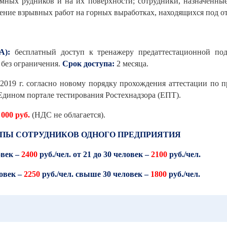
мных рудников и на их поверхности; сотрудники, назначенны
едение взрывных работ на горных выработках, находящихся под 
А):
бесплатный доступ к
тренажеру предаттестационной под
без ограничения.
Срок доступа:
2 месяца.
 2019 г. согласно новому порядку прохождения аттестации п
Едином портале тестирования Ростехнадзора (ЕПТ).
 000 руб.
(НДС не облагается).
ППЫ СОТРУДНИКОВ ОДНОГО ПРЕДПРИЯТИЯ
овек –
2400
руб./чел. от 21 до 30 человек –
2100
руб./чел.
ловек –
2250
руб./чел. свыше 30 человек –
1800
руб./чел.