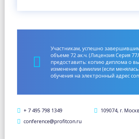
Участникам, успешно завершившим
объеме 72 ак.ч. (Лицензия Серия 77
предоставить: копию диплома о в
изменение фамилии (если менялась)
обучения на электронный адрес con
+ 7 495 798 1349
109074, г. Моск
conference@profitcon.ru