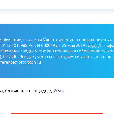
 обучение, выдается Удостоверение о повышении квал
Л01 N 0010985 Рег. N 040089 от 29 мая 2019 года). Для
ысшем или среднем профессиональном образовании; к
, СНИЛС. Все документы необходимо выслать не позднее
ference@profitcon.ru
ва, Славянская площадь, д. 2/5/4