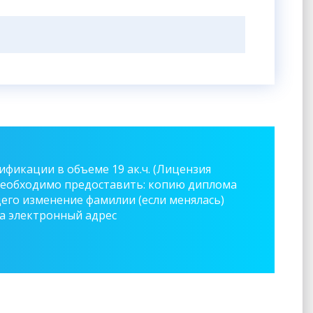
фикации в объеме 19 ак.ч. (Лицензия
я необходимо предоставить: копию диплома
го изменение фамилии (если менялась)
на электронный адрес