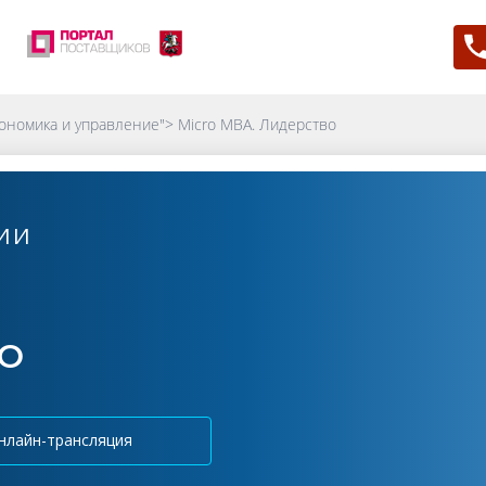
ономика и управление"
>
Micro MBA. Лидерство
ИИ
ВО
нлайн-трансляция