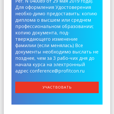
Рег. N 040089 от 29 мая 2019 года).
Для оформления Удостоверения
необхо-димо предоставить: копию
диплома о высшем или среднем
профессиональном образовании;
копию документа, под-
тверждающего изменение
фамилии (если менялась) Все
документы необходимо выслать не
позднее, чем за 3 рабо-чих дня до
начала курса на электронный
адрес conference@profitcon.ru
УЧАСТВОВАТЬ