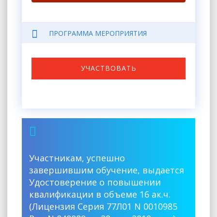
ПРОГРАММА МЕРОПРИЯТИЯ
УЧАСТВОВАТЬ
Участникам, успешно
завершившим обучение, выдается
Удостоверение о повышении
квалификации в объеме 16 ак.ч.
(Лицензия Серия 77Л01 N 0010985