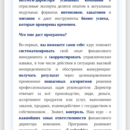
Коллеги-директора
успешных компаний
и
отраслевые эксперты делятся опытом в актуальных
модульных форматах
интенсивов
,
хакатонов
и
митапов
и дают
инструменты
бизнес успеха,
которые проверены временем.
Что мне даст программа?
Во-первых,
вы поможете сами себе
:
курс поможет
систематизировать
свой опыт финансового
менеджмента и
скорректировать
управленческие
навыки, в том числе действия в ситуациях высокой
неопределенности и обострения конкуренции:
получать результат
через целенаправленное
применение
пошаговых алгоритмов
решения
профессиональных задач руководителя. Директор
отвечает за всё: производство, люди, деньги,
ассортимент продуктов или услуг, выполнение
заказов, продажи, взаимодействие с государством и
собственником… Значит,
контроль.
Наш курс - о
важнейших зонах ответственности
финансового
директора компании. Программа развивает