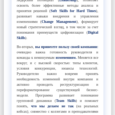
лидерский потенциал (
Leadership
), позволяет
освоить более эффективные методы анализа и
принятия решений (
Soft Skills for Hard Times
),
развивает навыки внедрения и управления
изменениями (
C
hange
M
anagement
), формирует
новый стратегический взгляд, в том числе за счет
понимания преимуществ цифровизации (
D
igital
Skill
s
).
Во-вторых,
вы принесете пользу своей компании
:
очевидно важна готовность руководителя и
команды к неминуемым
изменениям.
Меняется все
вокруг, и с высокой скоростью: типы клиентов,
условия конкуренции, нюансы технологий.
Руководителю важно вовремя принять
необходимость изменений внутри компании и
активно проводить реструктуризацию и
переформатирование существующей бизнес-
модели. Программа развивает понимание
групповой динамики (
T
eam
S
kills
) и поможет
понять,
что мы делаем не так
(на реальных
кейсах); совместно с коллегами и преподавателями