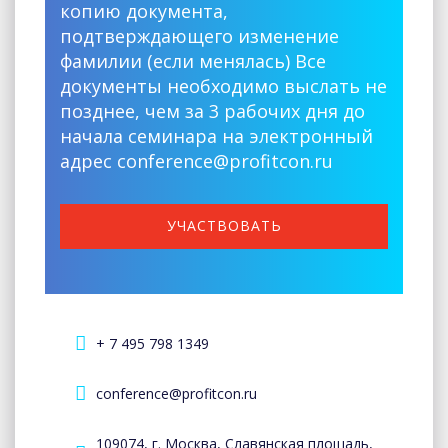
копию документа,
подтверждающего изменение
фамилии (если менялась) Все
документы необходимо выслать не
позднее, чем за 3 рабочих дня до
начала семинара на электронный
адрес conference@profitcon.ru
УЧАСТВОВАТЬ
+ 7 495 798 1349
conference@profitcon.ru
109074, г. Москва, Славянская площадь,