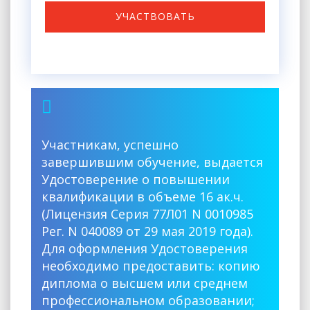
УЧАСТВОВАТЬ
Участникам, успешно
завершившим обучение, выдается
Удостоверение о повышении
квалификации в объеме 16 ак.ч.
(Лицензия Серия 77Л01 N 0010985
Рег. N 040089 от 29 мая 2019 года).
Для оформления Удостоверения
необходимо предоставить: копию
диплома о высшем или среднем
профессиональном образовании;