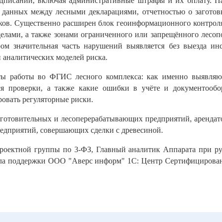
едписаний, включая административные штрафы и их оплату. П
данных между лесными декларациями, отчетностью о заготовк
ов. Существенно расширен блок геоинформационного контроля
делами, а также зонами ограниченного или запрещённого лесоп
ом значительная часть нарушений выявляется без выезда инс
 аналитических моделей риска.
екты работы во ФГИС лесного комплекса: как именно выявля
ся проверки, а также какие ошибки в учёте и документоо
овать регуляторные риски.
аготовительных и лесоперерабатывающих предприятий, арендато
редприятий, совершающих сделки с древесиной.
проектной группы по 3-ФЗ, Главный аналитик Аппарата при р
ла поддержки ООО "Аверс информ" 1С: Центр Сертифицированн