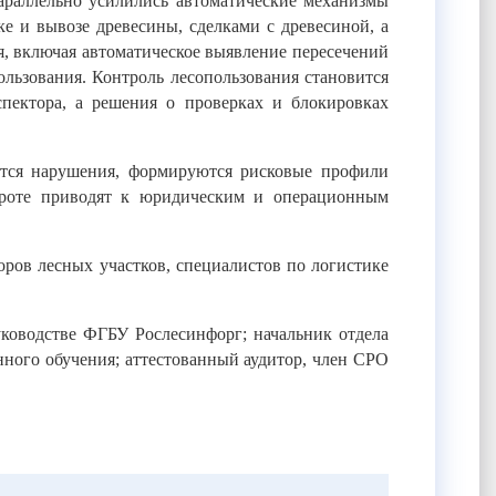
араллельно усилились автоматические механизмы
е и вывозе древесины, сделками с древесиной, а
, включая автоматическое выявление пересечений
ользования. Контроль лесопользования становится
пектора, а решения о проверках и блокировках
ются нарушения, формируются рисковые профили
бороте приводят к юридическим и операционным
ров лесных участков, специалистов по логистике
уководстве ФГБУ Рослесинфорг;
начальник отдела
ого обучения; аттестованный аудитор, член СРО