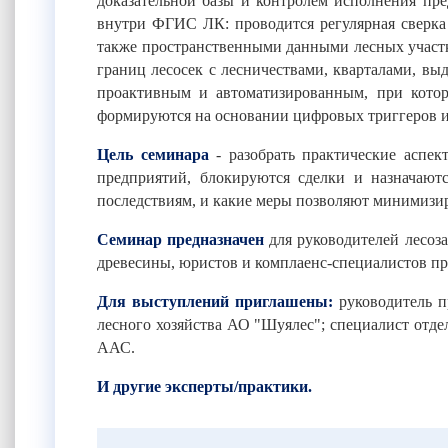
доказательной базы и контролем исполнения пр
внутри ФГИС ЛК: проводится регулярная сверка 
также пространственными данными лесных участк
границ лесосек с лесничествами, кварталами, вы
проактивным и автоматизированным, при котор
формируются на основании цифровых триггеров и
Цель семинара
- разобрать практические асп
предприятий, блокируются сделки и назначают
последствиям, и какие меры позволяют минимизир
Семинар предназначен
для руководителей лесоз
древесины, юристов и комплаенс-специалистов п
Для выступлений приглашены:
руководитель 
лесного хозяйства АО "Шуялес";
специалист отде
ААС.
И другие эксперты/практики.