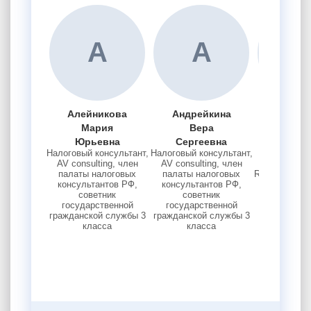
А
А
Алейникова
Андрейкина
Кири
Мария
Вера
Дмит
Юрьевна
Сергеевна
Серге
Налоговый консультант,
Налоговый консультант,
Партнер Lid
AV consulting, член
AV consulting, член
Рабочей гр
палаты налоговых
палаты налоговых
Russia по ци
консультантов РФ,
консультантов РФ,
расчето
советник
советник
государственной
государственной
гражданской службы 3
гражданской службы 3
класса
класса