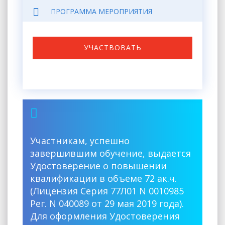
ПРОГРАММА МЕРОПРИЯТИЯ
УЧАСТВОВАТЬ
Участникам, успешно
завершившим обучение, выдается
Удостоверение о повышении
квалификации в объеме 72 ак.ч.
(Лицензия Серия 77Л01 N 0010985
Рег. N 040089 от 29 мая 2019 года).
Для оформления Удостоверения