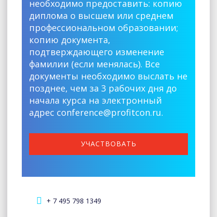
необходимо предоставить: копию
диплома о высшем или среднем
профессиональном образовании;
копию документа,
подтверждающего изменение
фамилии (если менялась). Все
документы необходимо выслать не
позднее, чем за 3 рабочих дня до
начала курса на электронный
адрес conference@profitcon.ru.
УЧАСТВОВАТЬ
+ 7 495 798 1349