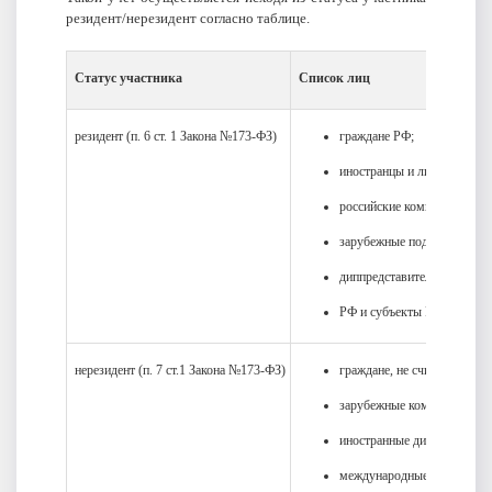
резидент/нерезидент согласно таблице.
Статус участника
Список лиц
резидент (п. 6 ст. 1 Закона №173-ФЗ)
граждане РФ;
иностранцы и лица без гра
российские компании;
зарубежные подразделения 
диппредставительства и ко
РФ и субъекты РФ, задейст
нерезидент (п. 7 ст.1 Закона №173-ФЗ)
граждане, не считающиеся 
зарубежные компании и орг
иностранные диппредставит
международные организации