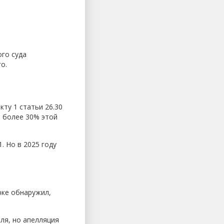
го суда
о.
ту 1 статьи 26.30
е более 30% этой
. Но в 2025 году
рке обнаружил,
ля, но апелляция