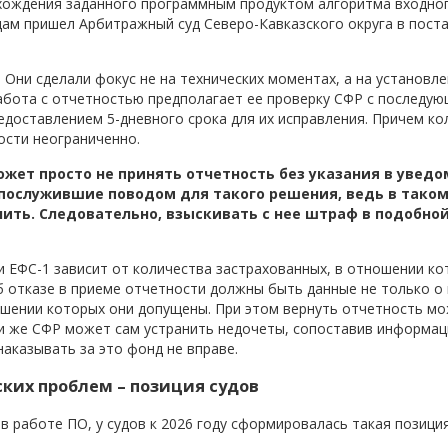
охождения заданного программным
продуктом алгоритма
входног
дам пришел Арбитражный суд Северо-Кавказского округа в пост
Они сделали фокус не на технических моментах, а на установл
работа с отчетностью предполагает ее проверку СФР с последу
доставлением 5-дневного срока для их исправления. Причем ко
ости неограниченно.
может просто не принять отчетность без указания в увед
послужившие поводом для такого решения, ведь в таком
ить. Следовательно, взыскивать с нее штраф в подобно
и ЕФС-1 зависит от количества застрахованных, в отношении ко
б отказе в приеме отчетности должны быть данные не только о
ношении которых они допущены. При этом вернуть отчетность мо
ли же СФР может сам устранить недочеты, сопоставив информац
аказывать за это фонд не вправе.
ских проблем – позиция судов
 в работе ПО, у судов к 2026 году сформировалась такая позиция