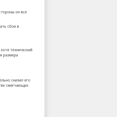
стороны он все
ать сбои в
 хотя технический
ия размера
ельно снизил его
стве смягчающих