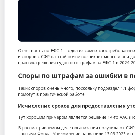
Отчетность по ЕФС-1 – одна из самых «востребованных
и споров с СФР на этой почве возникает много и они д
практика решения судов по штрафам за ЕФС-1 в 2024-20
Споры по штрафам за ошибки в под
Таких споров очень много, поскольку подраздел 1.1 ф
помогут в
практической
работе.
Исчисление сроков для предоставления уто
Тут хорошим примером является решение 14-го ААС (По
В рассматриваемом деле организация получила от СФР
данными Фонда. Уведомление направили 13.03.2023 и в 