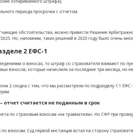
кроме оспариваемого штрафа);
льного периода просрочки с отчетом.
мягчающие обстоятельства, можно привести Решение Арбитражно
/2025. Но, напомним, таких решений в 2025 году было очень мног
зделе 2 ЕФС-1
ведениями о взносах, то штраф со страхователя взимают по пунк
овых взносов, которые начислили за последние три месяца, но н
ом 2 сходна с тем, что мы рассмотрели по подразделу 1.1 ЕФС-1
трим.
 – отчет считается не поданным в срок
тчета по страховым взносам «на травматизм». Но СФР при прове
по взносам. Суд первой инстанции встал на сторону страховате