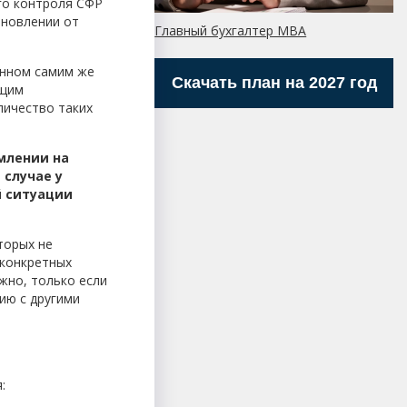
о контроля СФР
ановлении от
Главный бухгалтер МBA
енном самим же
Скачать план на 2027 год
ющим
личество таких
омлении на
 случае у
й ситуации
торых не
 конкретных
жно, только если
ию с другими
: