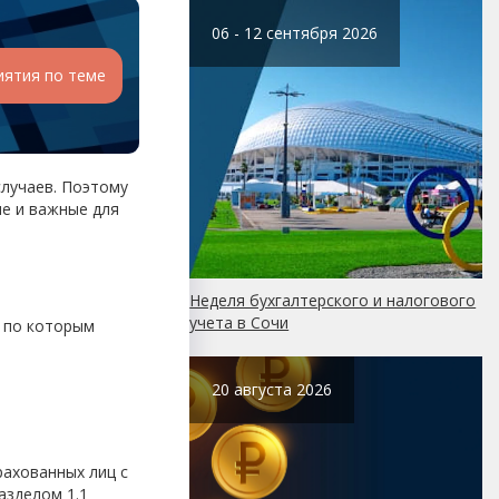
06 - 12 сентября 2026
иятия по теме
случаев. Поэтому
ые и важные для
Неделя бухгалтерского и налогового
учета в Сочи
я по которым
20 августа 2026
ахованных лиц с
азделом 1.1