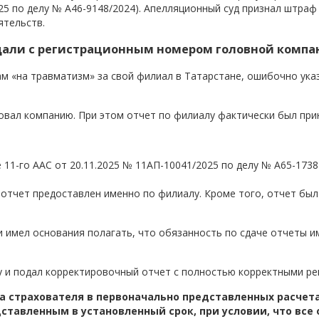
025 по делу № А46-9148/2024). Апелляционный суд признал штра
ятельств.
одали с регистрационным номером головной комп
м «на травматизм» за свой филиал в Татарстане, ошибочно ука
овал компанию. При этом отчет по филиалу фактически был при
11-го ААС от 20.11.2025 № 11АП-10041/2025 по делу № А65-1738
отчет предоставлен именно по филиалу. Кроме того, отчет был
 имел основания полагать, что обязанность по сдаче отчеты и
 и подал корректировочный отчет с полностью корректными ре
а страхователя в первоначально представленных расчета
дставленным в установленный срок, при условии, что все