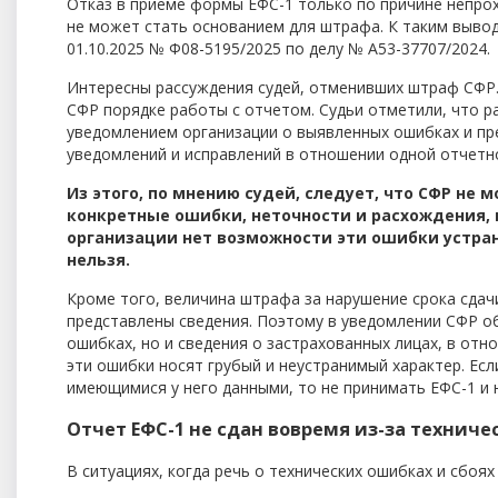
Отказ в приеме формы ЕФС-1 только по причине непр
не может стать основанием для штрафа. К таким выво
01.10.2025 № Ф08-5195/2025 по делу № А53-37707/2024.
Интересны рассуждения судей, отменивших штраф СФР. 
СФР порядке работы с отчетом. Судьи отметили, что 
уведомлением организации о выявленных ошибках и пре
уведомлений и исправлений в отношении одной отчетн
Из этого, по мнению судей, следует, что СФР не 
конкретные ошибки, неточности и расхождения, 
организации нет возможности эти ошибки устран
нельзя.
Кроме того, величина штрафа за нарушение срока сдач
представлены сведения. Поэтому в уведомлении СФР о
ошибках, но и сведения о застрахованных лицах, в от
эти ошибки носят грубый и неустранимый характер. Ес
имеющимися у него данными, то не принимать ЕФС-1 и н
Отчет ЕФС-1 не сдан вовремя из-за техниче
В ситуациях, когда речь о технических ошибках и сбоях